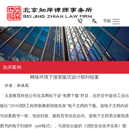
导航
知岸案例
网络环境下侵害版式设计权纠纷案
作者：单体禹
太原教育科技公司
在其
网站
下设
“免费下载”栏目
，
在栏目中提供工业出
版社
“2016消防工程师新教材技能实务”
电子
文档
的下载。该电子文档
内容
与涉案图书一致，包括封面、版权页等信息在内
。
该电子文档系
涉案纸质
图书的电子扫描件（
pdf格式）
，
与原告出版的《消防安全技术实务》图